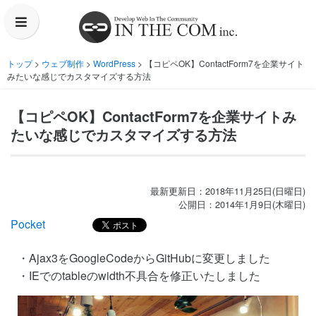
トップ
>
ウェブ制作
>
WordPress
> 【コピペOK】ContactForm7を企業サイト
プラン内容・料金
みたいな感じでカスタマイズする方法
制作実績
【コピペOK】ContactForm7を企業サイトみ
たいな感じでカスタマイズする方法
会社概要
よくあるご質問
最新更新日：2018年11月25日(日曜日)
公開日：2014年1月9日(木曜日)
Pocket
お問い合わせ
・Ajax3をGoogleCodeからGitHubに変更しました
・IEでのtableのwidth不具合を修正いたしました