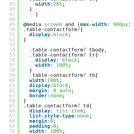
45
width
:
28%
;
46
}
47
}
48
49
@media 
screen
and (
max-width
: 
900px
){
50
.table-contactform
7
{
51
display
:
block
;
52
}     
53
54
.table-contactform
7
tbody,
55
.table-contactform
7
tr{
56
display
: 
block
;
57
width
: 
100%
;
58
}
59
.table-contactform
7
th{
60
width
:
100%
;
61
display
:
block
;
62
margin
: 
0
auto
;
63
border
:
none
;
64
}
65
.table-contactform
7
td{
66
display
: 
list-item
;
67
list-style-type
:
none
;
68
margin
:
0
;
69
padding
:
0
;
70
width
: 
100%
;