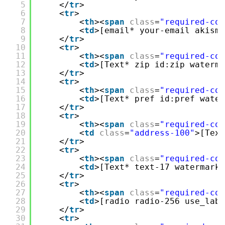
5
</
tr
>
6
<
tr
>
7
<
th
><
span
class
=
"required-co
8
<
td
>[email* your-email akism
9
</
tr
>
10
<
tr
>
11
<
th
><
span
class
=
"required-co
12
<
td
>[Text* zip id:zip waterm
13
</
tr
>
14
<
tr
>
15
<
th
><
span
class
=
"required-co
16
<
td
>[Text* pref id:pref wat
17
</
tr
>
18
<
tr
>
19
<
th
><
span
class
=
"required-co
20
<
td
class
=
"address-100"
>[Tex
21
</
tr
>
22
<
tr
>
23
<
th
><
span
class
=
"required-co
24
<
td
>[Text* text-17 watermark
25
</
tr
>
26
<
tr
>
27
<
th
><
span
class
=
"required-co
28
<
td
>[radio radio-256 use_
29
</
tr
>
30
<
tr
>