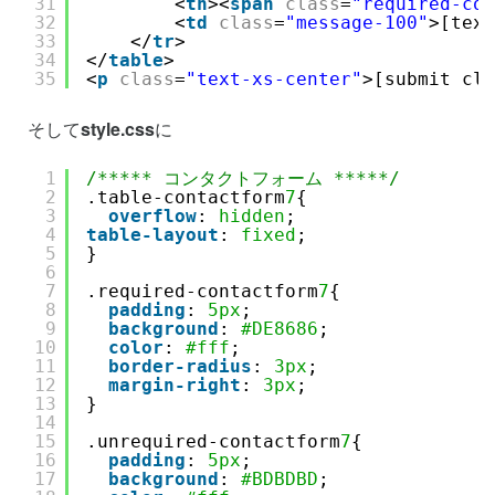
31
<
th
><
span
class
=
"required-co
32
<
td
class
=
"message-100"
>[tex
33
</
tr
>
34
</
table
>
35
<
p
class
=
"text-xs-center"
>[submit cl
そして
style.css
に
1
/***** コンタクトフォーム *****/
2
.table-contactform
7
{
3
overflow
: 
hidden
;
4
table-layout
: 
fixed
;
5
}
6
7
.required-contactform
7
{
8
padding
: 
5px
;
9
background
: 
#DE8686
;
10
color
: 
#fff
;
11
border-radius
: 
3px
;
12
margin-right
: 
3px
;
13
}
14
15
.unrequired-contactform
7
{
16
padding
: 
5px
;
17
background
: 
#BDBDBD
;