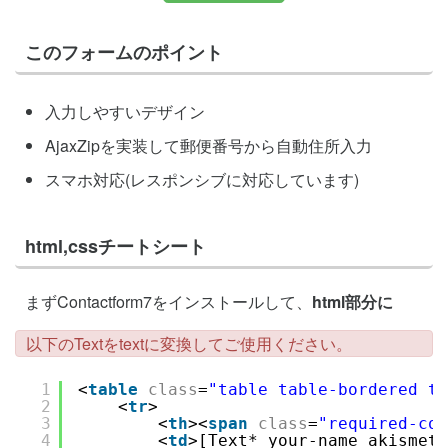
このフォームのポイント
入力しやすいデザイン
AjaxZipを実装して郵便番号から自動住所入力
スマホ対応(レスポンシブに対応しています)
html,cssチートシート
まずContactform7をインストールして、
html部分に
以下のTextをtextに変換してご使用ください。
1
<
table
class
=
"table table-bordered ta
2
<
tr
>
3
<
th
><
span
class
=
"required-co
4
<
td
>[Text* your-name akisme