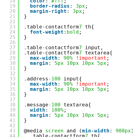
18
color
: 
#fff
;
19
border-radius
: 
3px
;
20
margin-right
: 
3px
;
21
}
22
23
.table-contactform
7
th{
24
font-weight
:
bold
;
25
}
26
27
.table-contactform
7
input,
28
.table-contactform
7
textarea{
29
max-width
: 
90%
!important
;
30
margin
: 
5px
10px
10px
5px
;
31
}
32
33
.address
-100
input{
34
max-width
: 
90%
!important
;
35
margin
: 
5px
10px
10px
5px
;
36
}
37
38
.message
-100
textarea{
39
width
: 
100%
;
40
margin
: 
5px
10px
10px
5px
;
41
}
42
43
@media 
screen
and (
min-width
: 
900px
){
44
.table-contactform
7
th{