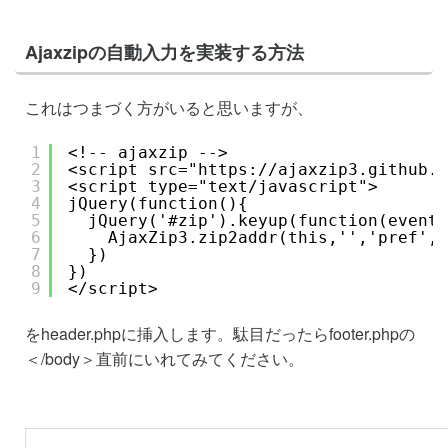
Ajaxzipの自動入力を実装する方法
これはつまづく方がいると思いますが、
1
<!-- ajaxzip -->
2
<script src="
https://ajaxzip3.github.i
3
<script type="text/javascript">
4
jQuery(function(){
5
jQuery('#zip').keyup(function(event)
6
AjaxZip3.zip2addr(this,'','pref','
7
})
8
})
9
</script>
をheader.phpに挿入します。駄目だったらfooter.phpの
＜/body＞直前にいれてみてください。