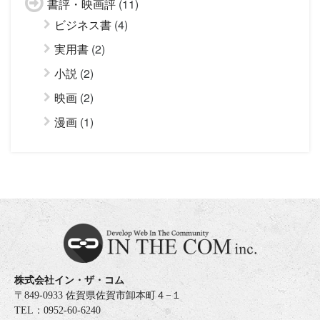
書評・映画評
(11)
ビジネス書
(4)
実用書
(2)
小説
(2)
映画
(2)
漫画
(1)
株式会社イン・ザ・コム
〒849-0933 佐賀県佐賀市卸本町４−１
TEL：0952-60-6240