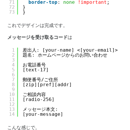
71
border-top
: 
none
!important
;
72
}
73
}
これでデザインは完成です。
メッセージを受け取るコード
は
1
差出人: [your-name] <[your-email]>
2
題名: ホームページからのお問い合わせ
3
4
お電話番号
5
[text-17]
6
7
郵便番号/ご住所
8
[zip][pref][addr]
9
10
ご相談内容
11
[radio-256]
12
13
メッセージ本文:
14
[your-message]
こんな感じで。