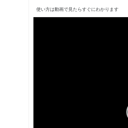
使い方は動画で見たらすぐにわかります
動
画
プ
レ
ー
ヤ
ー