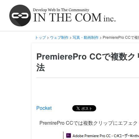
トップ
>
ウェブ制作
>
写真・動画制作
> PremierePro
PremierePro CC
法
Pocket
PremirePro CCでは複数クリップにエフ